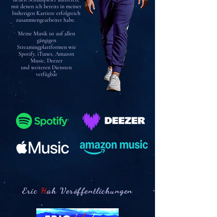
mit denen ich bereits in meiner
bisherigen Karriere erfolgreich
zusammengearbeitet habe.
Meine Musik ist auf allen
gängigen
Streamingplattformen wie
Spotify, iTunes, Amazon
Music, Deezer
und weiteren Diensten
verfügbar
Eric
H
ah Veröffentlichungen