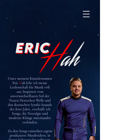
Unter meinem Künstlernamen
Eric
H
ah lebe ich meine
Leidenschaft für Musik voll
aus. Inspiriert vom
unverwechselbaren Stil der
Neuen Deutschen Welle und
den ikonischen Synthi-Sounds
der 80er Jahre, erschaffe ich
Songs, die Nostalgie und
moderne Klänge miteinander
verbinden.
Zu den Songs entstehen eigens
produzierte Musikvideos, in
denen Schauspieler auftreten,